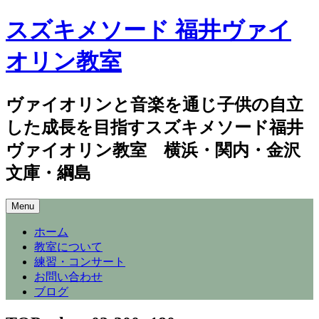
スズキメソード 福井ヴァイ
オリン教室
ヴァイオリンと音楽を通じ子供の自立
した成長を目指すスズキメソード福井
ヴァイオリン教室 横浜・関内・金沢
文庫・綱島
Skip
Menu
to
content
ホーム
教室について
練習・コンサート
お問い合わせ
ブログ