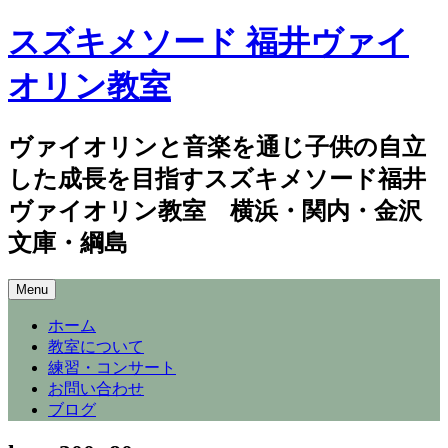
スズキメソード 福井ヴァイ
オリン教室
ヴァイオリンと音楽を通じ子供の自立
した成長を目指すスズキメソード福井
ヴァイオリン教室 横浜・関内・金沢
文庫・綱島
Skip
Menu
to
content
ホーム
教室について
練習・コンサート
お問い合わせ
ブログ