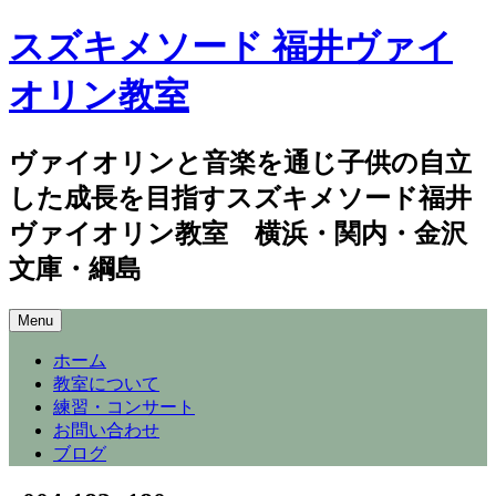
スズキメソード 福井ヴァイ
オリン教室
ヴァイオリンと音楽を通じ子供の自立
した成長を目指すスズキメソード福井
ヴァイオリン教室 横浜・関内・金沢
文庫・綱島
Skip
Menu
to
content
ホーム
教室について
練習・コンサート
お問い合わせ
ブログ