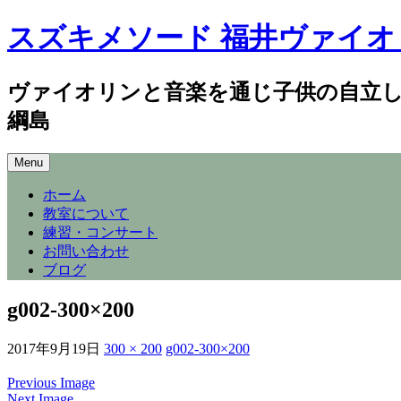
スズキメソード 福井ヴァイオ
ヴァイオリンと音楽を通じ子供の自立
綱島
Skip
Menu
to
content
ホーム
教室について
練習・コンサート
お問い合わせ
ブログ
g002-300×200
2017年9月19日
300 × 200
g002-300×200
Previous Image
Next Image