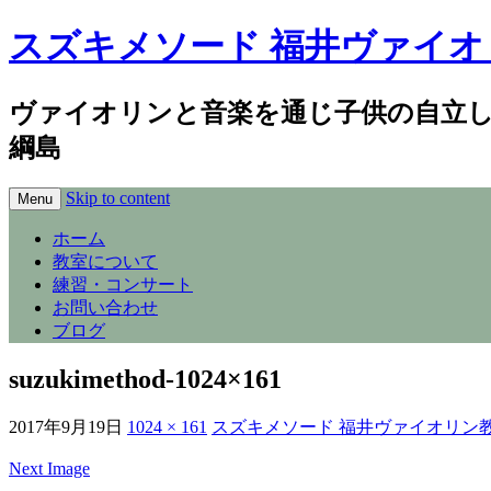
スズキメソード 福井ヴァイオ
ヴァイオリンと音楽を通じ子供の自立
綱島
Skip to content
Menu
ホーム
教室について
練習・コンサート
お問い合わせ
ブログ
suzukimethod-1024×161
2017年9月19日
1024 × 161
スズキメソード 福井ヴァイオリン
Next Image