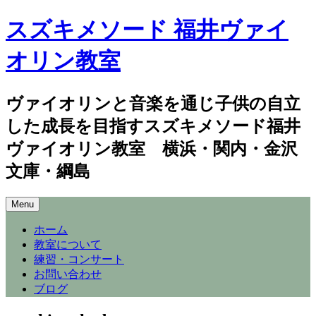
スズキメソード 福井ヴァイ
オリン教室
ヴァイオリンと音楽を通じ子供の自立
した成長を目指すスズキメソード福井
ヴァイオリン教室 横浜・関内・金沢
文庫・綱島
Skip
Menu
to
content
ホーム
教室について
練習・コンサート
お問い合わせ
ブログ