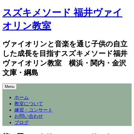
スズキメソード 福井ヴァイ
オリン教室
ヴァイオリンと音楽を通じ子供の自立
した成長を目指すスズキメソード福井
ヴァイオリン教室 横浜・関内・金沢
文庫・綱島
Skip
Menu
to
content
ホーム
教室について
練習・コンサート
お問い合わせ
ブログ