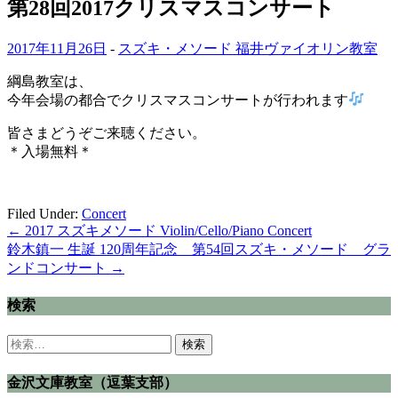
第28回2017クリスマスコンサート
2017年11月26日
-
スズキ・メソード 福井ヴァイオリン教室
綱島教室は、
今年会場の都合でクリスマスコンサートが行われます
皆さまどうぞご来聴ください。
＊入場無料＊
Filed Under:
Concert
Post
←
2017 スズキメソード Violin/Cello/Piano Concert
鈴木鎮一 生誕 120周年記念 第54回スズキ・メソード グラ
navigation
ンドコンサート
→
検索
検
索:
金沢文庫教室（逗葉支部）